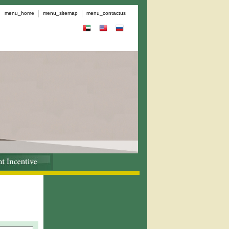
menu_home
menu_sitemap
menu_contactus